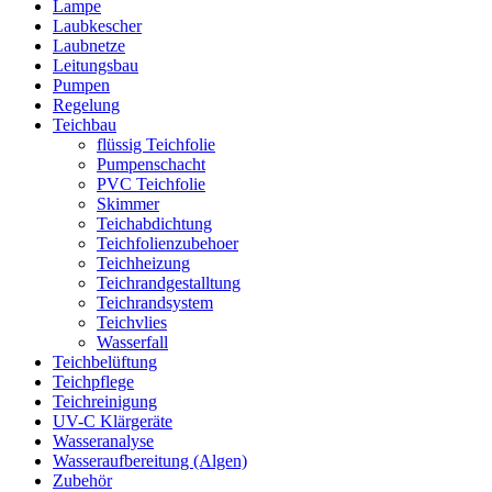
Lampe
Laubkescher
Laubnetze
Leitungsbau
Pumpen
Regelung
Teichbau
flüssig Teichfolie
Pumpenschacht
PVC Teichfolie
Skimmer
Teichabdichtung
Teichfolienzubehoer
Teichheizung
Teichrandgestalltung
Teichrandsystem
Teichvlies
Wasserfall
Teichbelüftung
Teichpflege
Teichreinigung
UV-C Klärgeräte
Wasseranalyse
Wasseraufbereitung (Algen)
Zubehör