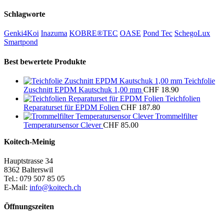
Schlagworte
Genki4Koi
Inazuma
KOBRE®TEC
OASE
Pond Tec
SchegoLux
Smartpond
Best bewertete Produkte
Teichfolie
Zuschnitt EPDM Kautschuk 1,00 mm
CHF
18.90
Teichfolien
Reparaturset für EPDM Folien
CHF
187.80
Trommelfilter
Temperatursensor Clever
CHF
85.00
Koitech-Meinig
Hauptstrasse 34
8362 Balterswil
Tel.: 079 507 85 05
E-Mail:
info@koitech.ch
Öffnungszeiten