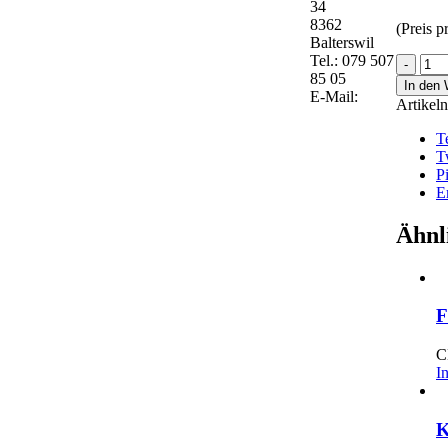
34
8362
(Preis 
Balterswil
Tel.: 079 507
Kes
85 05
eco-
In den
E-Mail:
fish
Artikel
60c
Tele
T
160-
T
300
P
Men
E
Ähnl
F
C
I
K