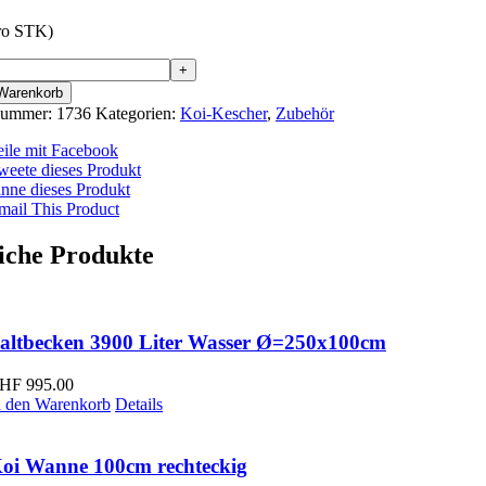
pro STK)
cher
 Warenkorb
nummer:
1736
Kategorien:
Koi-Kescher
,
Zubehör
m,
skopstiel
eile mit Facebook
weete dieses Produkt
cm
inne dieses Produkt
ge
mail This Product
iche Produkte
altbecken 3900 Liter Wasser Ø=250x100cm
HF
995.00
n den Warenkorb
Details
oi Wanne 100cm rechteckig