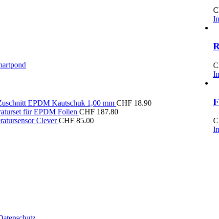
C
I
R
artpond
C
I
F
 Zuschnitt EPDM Kautschuk 1,00 mm
CHF
18.90
raturset für EPDM Folien
CHF
187.80
ratursensor Clever
CHF
85.00
C
I
Datenschutz