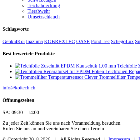
Teichabdeckung
Tierabwehr
Umsetzschlauch
Schlagworte
Genki4Koi
Inazuma
KOBRE®TEC
OASE
Pond Tec
SchegoLux
Sm
Best bewertete Produkte
Teichfolie
Teichfolien Repa
Trommelfilter Tempe
info@koitech.ch
Öffnungszeiten
SA: 09:30 – 14:00
Zu jeder Zeit können Sie uns nach Voranmeldung besuchen.
Rufen Sie uns an und vereinbaren Sie einen Termin.
© Copyright 2018
-2026 | All Rights Reserved |
Impressum
|