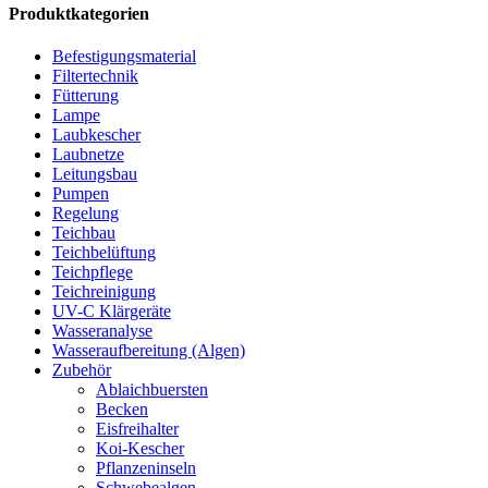
Produktkategorien
Befestigungsmaterial
Filtertechnik
Fütterung
Lampe
Laubkescher
Laubnetze
Leitungsbau
Pumpen
Regelung
Teichbau
Teichbelüftung
Teichpflege
Teichreinigung
UV-C Klärgeräte
Wasseranalyse
Wasseraufbereitung (Algen)
Zubehör
Ablaichbuersten
Becken
Eisfreihalter
Koi-Kescher
Pflanzeninseln
Schwebealgen