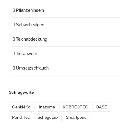
Pflanzeninseln
Schwebealgen
Teichabdeckung
Tierabwehr
Umsetzschlauch
Schlagworte
Genki4Koi
Inazuma
KOBRE®TEC
OASE
Pond Tec
SchegoLux
Smartpond