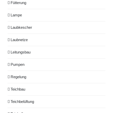
Fütterung
Lampe
Laubkescher
Laubnetze
Leitungsbau
Pumpen
Regelung
Teichbau
Teichbelüftung