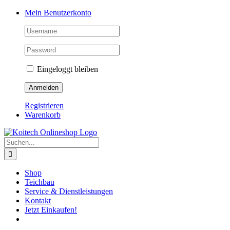
Skip
Mein Benutzerkonto
to
content
Eingeloggt bleiben
Registrieren
Warenkorb
Suche
nach:
Shop
Teichbau
Service & Dienstleistungen
Kontakt
Jetzt Einkaufen!