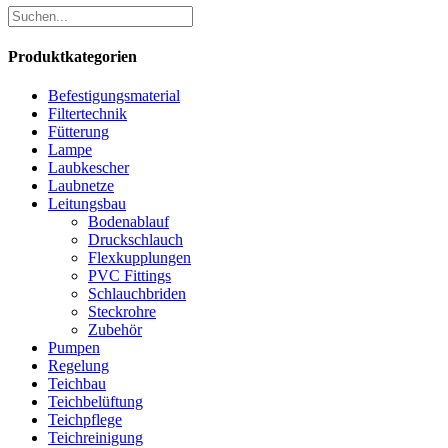
Produktkategorien
Befestigungsmaterial
Filtertechnik
Fütterung
Lampe
Laubkescher
Laubnetze
Leitungsbau
Bodenablauf
Druckschlauch
Flexkupplungen
PVC Fittings
Schlauchbriden
Steckrohre
Zubehör
Pumpen
Regelung
Teichbau
Teichbelüftung
Teichpflege
Teichreinigung