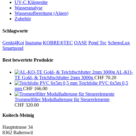
UV-C Klärgeräte
Wasseranalyse
Wasseraufbereitung (Algen)
Zubehör
Schlagworte
Genki4Koi
Inazuma
KOBRE®TEC
OASE
Pond Tec
SchegoLux
Smartpond
Best bewertete Produkte
AL-KO-
TE Gold- & Teichfischfutter 2mm 3000g
CHF
70.20
Teichfolie PVC 6x5m 0,5
mm
CHF
166.00
Trommelfilter Modulhalterung für Steuerelemente
CHF
320.00
Koitech-Meinig
Hauptstrasse 34
8362 Balterswil