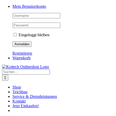
Skip
Mein Benutzerkonto
to
content
Eingeloggt bleiben
Registrieren
Warenkorb
Suche
nach:
Shop
Teichbau
Service & Dienstleistungen
Kontakt
Jetzt Einkaufen!