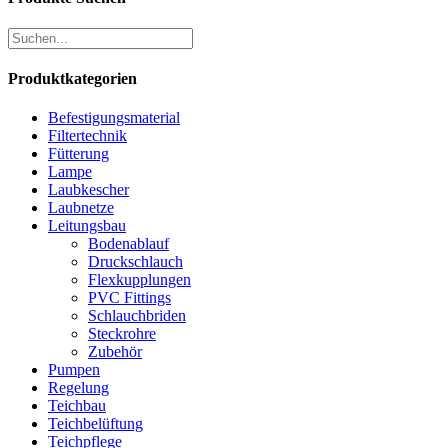
Produktkategorien
Befestigungsmaterial
Filtertechnik
Fütterung
Lampe
Laubkescher
Laubnetze
Leitungsbau
Bodenablauf
Druckschlauch
Flexkupplungen
PVC Fittings
Schlauchbriden
Steckrohre
Zubehör
Pumpen
Regelung
Teichbau
Teichbelüftung
Teichpflege