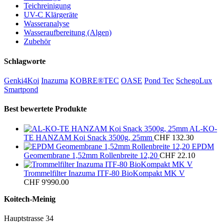
Teichreinigung
UV-C Klärgeräte
Wasseranalyse
Wasseraufbereitung (Algen)
Zubehör
Schlagworte
Genki4Koi
Inazuma
KOBRE®TEC
OASE
Pond Tec
SchegoLux
Smartpond
Best bewertete Produkte
AL-KO-
TE HANZAM Koi Snack 3500g, 25mm
CHF
132.30
EPDM
Geomembrane 1,52mm Rollenbreite 12,20
CHF
22.10
Trommelfilter Inazuma ITF-80 BioKompakt MK V
CHF
9'990.00
Koitech-Meinig
Hauptstrasse 34