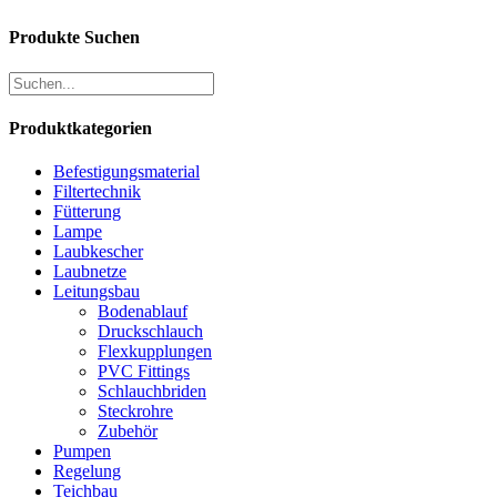
Produkte Suchen
Produktkategorien
Befestigungsmaterial
Filtertechnik
Fütterung
Lampe
Laubkescher
Laubnetze
Leitungsbau
Bodenablauf
Druckschlauch
Flexkupplungen
PVC Fittings
Schlauchbriden
Steckrohre
Zubehör
Pumpen
Regelung
Teichbau