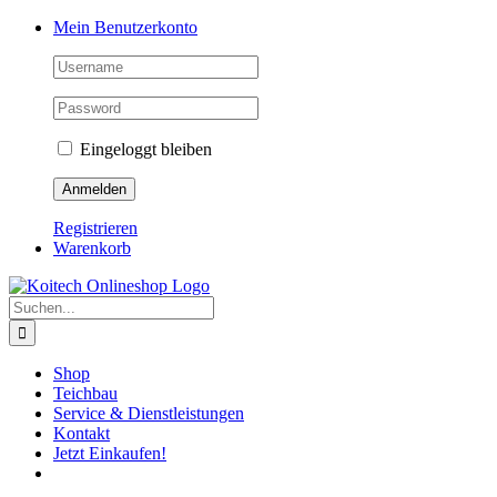
Skip
Mein Benutzerkonto
to
content
Eingeloggt bleiben
Registrieren
Warenkorb
Suche
nach:
Shop
Teichbau
Service & Dienstleistungen
Kontakt
Jetzt Einkaufen!