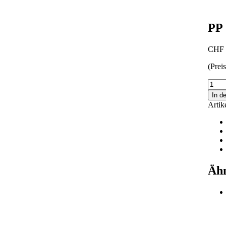
PP
CHF
(Prei
PP
160
In d
Übers
Arti
KG2
Meng
Ähn