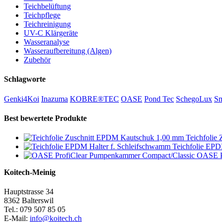
Teichbelüftung
Teichpflege
Teichreinigung
UV-C Klärgeräte
Wasseranalyse
Wasseraufbereitung (Algen)
Zubehör
Schlagworte
Genki4Koi
Inazuma
KOBRE®TEC
OASE
Pond Tec
SchegoLux
Sm
Best bewertete Produkte
Teichfolie
Teichfolie EPD
OASE P
Koitech-Meinig
Hauptstrasse 34
8362 Balterswil
Tel.: 079 507 85 05
E-Mail:
info@koitech.ch