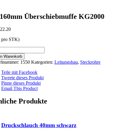
 160mm Überschiebmuffe KG2000
22.20
s pro STK)
mm
en Warenkorb
chiebmuffe
kelnummer:
1550
Kategorien:
Leitungsbau
,
Steckrohre
000
e
Teile mit Facebook
Tweete dieses Produkt
Pinne dieses Produkt
Email This Product
liche Produkte
Druckschlauch 40mm schwarz