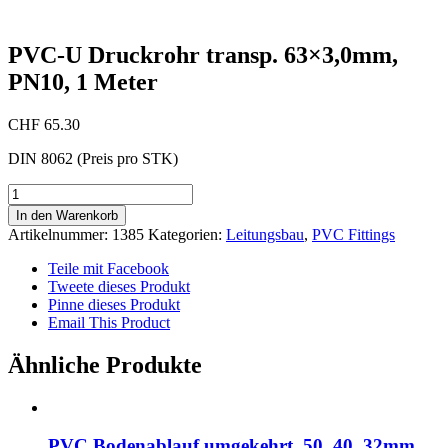
PVC-U Druckrohr transp. 63×3,0mm,
PN10, 1 Meter
CHF
65.30
DIN 8062 (Preis pro STK)
PVC-
U
In den Warenkorb
Druckrohr
Artikelnummer:
1385
Kategorien:
Leitungsbau
,
PVC Fittings
transp.
63x3,0mm,
Teile mit Facebook
PN10,
Tweete dieses Produkt
1
Pinne dieses Produkt
Meter
Email This Product
Menge
Ähnliche Produkte
PVC Bodenablauf umgekehrt, 50, 40, 32mm