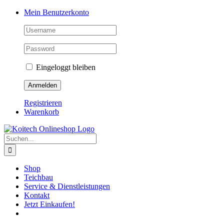
Skip
Mein Benutzerkonto
to
content
Eingeloggt bleiben
Registrieren
Warenkorb
Suche
nach:
Shop
Teichbau
Service & Dienstleistungen
Kontakt
Jetzt Einkaufen!