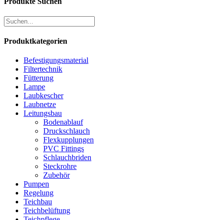
Produkte Suchen
Produktkategorien
Befestigungsmaterial
Filtertechnik
Fütterung
Lampe
Laubkescher
Laubnetze
Leitungsbau
Bodenablauf
Druckschlauch
Flexkupplungen
PVC Fittings
Schlauchbriden
Steckrohre
Zubehör
Pumpen
Regelung
Teichbau
Teichbelüftung
Teichpflege