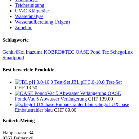
Teichreinigung
UV-C Klärgeräte
Wasseranalyse
Wasseraufbereitung (Algen)
Zubehör
Schlagworte
Genki4Koi
Inazuma
KOBRE®TEC
OASE
Pond Tec
SchegoLux
Smartpond
Best bewertete Produkte
JBL pH 3,0-10,0 Test-Set
CHF
13.50
OASE
PondoVac 5 Abwasser Verlängerung
CHF
139.00
schegoLUX-base
Einbaustrahler blau
CHF
89.00
Koitech-Meinig
Hauptstrasse 34
8362 Balterswil