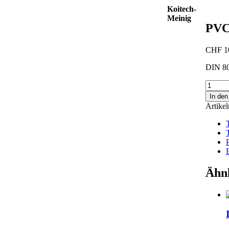
Koitech-
Meinig
PVC
CHF
1
DIN 80
PVC-
U
In de
Endka
Artike
75mm
Menge
Ähnl