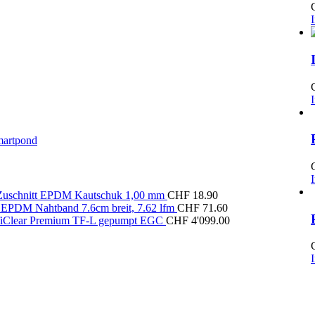
artpond
 Zuschnitt EPDM Kautschuk 1,00 mm
CHF
18.90
e EPDM Nahtband 7.6cm breit, 7.62 lfm
CHF
71.60
iClear Premium TF-L gepumpt EGC
CHF
4'099.00