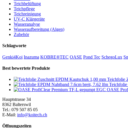
Teichbelüftung
Teichpflege
Teichreinigung
UV-C Klärgeräte
Wasseranalyse
Wasseraufbereitung (Algen)
Zubehör
Schlagworte
Genki4Koi
Inazuma
KOBRE®TEC
OASE
Pond Tec
SchegoLux
Sm
Best bewertete Produkte
Teichfolie
Teichfoli
OASE Prof
Hauptstrasse 34
8362 Balterswil
Tel.: 079 507 85 05
E-Mail:
info@koitech.ch
Öffnungszeiten