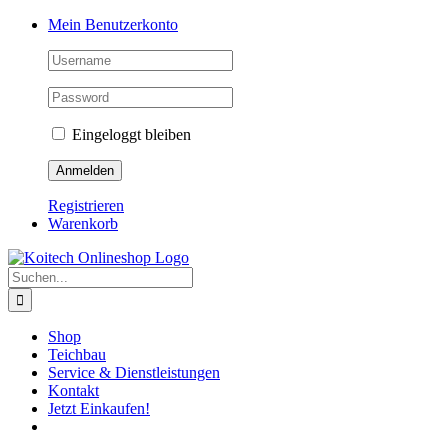
Skip
Mein Benutzerkonto
to
content
Eingeloggt bleiben
Registrieren
Warenkorb
Suche
nach:
Shop
Teichbau
Service & Dienstleistungen
Kontakt
Jetzt Einkaufen!