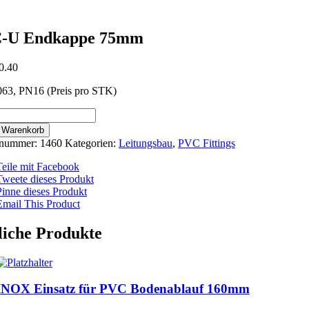
-U Endkappe 75mm
0.40
63, PN16 (Preis pro STK)
n Warenkorb
ppe
lnummer:
1460
Kategorien:
Leitungsbau
,
PVC Fittings
Teile mit Facebook
Tweete dieses Produkt
Pinne dieses Produkt
Email This Product
iche Produkte
INOX Einsatz für PVC Bodenablauf 160mm