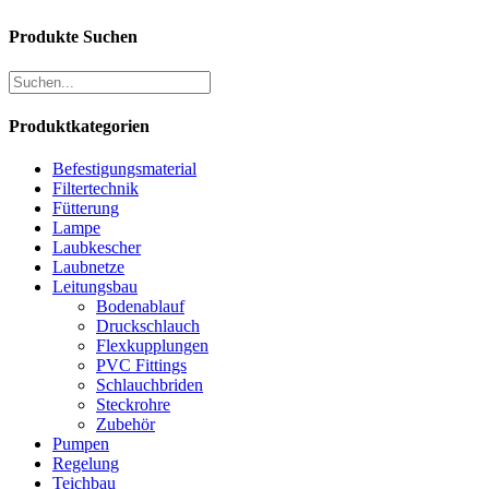
Produkte Suchen
Produktkategorien
Befestigungsmaterial
Filtertechnik
Fütterung
Lampe
Laubkescher
Laubnetze
Leitungsbau
Bodenablauf
Druckschlauch
Flexkupplungen
PVC Fittings
Schlauchbriden
Steckrohre
Zubehör
Pumpen
Regelung
Teichbau