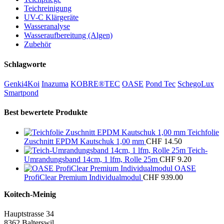
Teichreinigung
UV-C Klärgeräte
Wasseranalyse
Wasseraufbereitung (Algen)
Zubehör
Schlagworte
Genki4Koi
Inazuma
KOBRE®TEC
OASE
Pond Tec
SchegoLux
Smartpond
Best bewertete Produkte
Teichfolie
Zuschnitt EPDM Kautschuk 1,00 mm
CHF
14.50
Teich-
Umrandungsband 14cm, 1 lfm, Rolle 25m
CHF
9.20
OASE
ProfiClear Premium Individualmodul
CHF
939.00
Koitech-Meinig
Hauptstrasse 34
8362 Balterswil