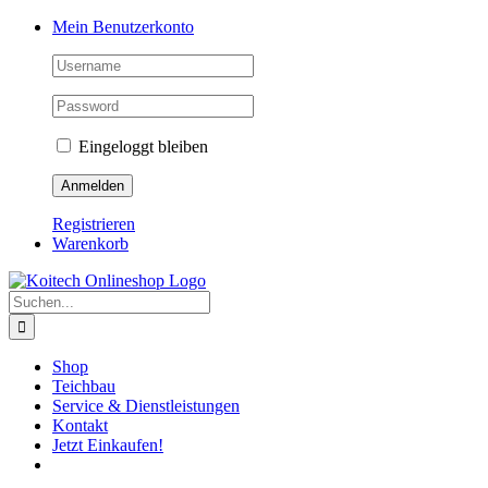
Skip
Mein Benutzerkonto
to
content
Eingeloggt bleiben
Registrieren
Warenkorb
Suche
nach:
Shop
Teichbau
Service & Dienstleistungen
Kontakt
Jetzt Einkaufen!