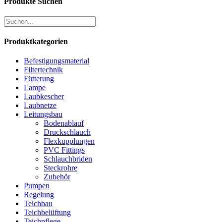
Produkte Suchen
Produktkategorien
Befestigungsmaterial
Filtertechnik
Fütterung
Lampe
Laubkescher
Laubnetze
Leitungsbau
Bodenablauf
Druckschlauch
Flexkupplungen
PVC Fittings
Schlauchbriden
Steckrohre
Zubehör
Pumpen
Regelung
Teichbau
Teichbelüftung
Teichpflege