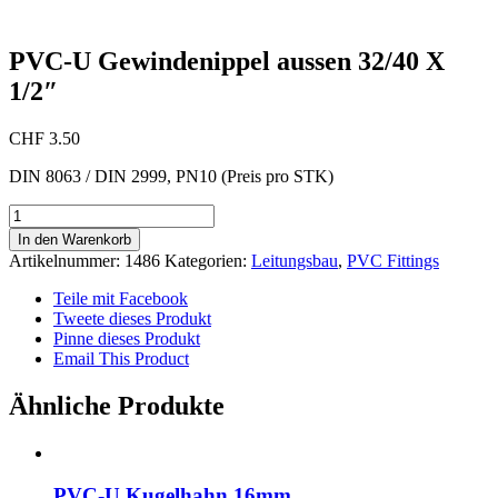
PVC-U Gewindenippel aussen 32/40 X
1/2″
CHF
3.50
DIN 8063 / DIN 2999, PN10 (Preis pro STK)
PVC-
U
In den Warenkorb
Gewindenippel
Artikelnummer:
1486
Kategorien:
Leitungsbau
,
PVC Fittings
aussen
32/40
Teile mit Facebook
X
Tweete dieses Produkt
1/2"
Pinne dieses Produkt
Menge
Email This Product
Ähnliche Produkte
PVC-U Kugelhahn 16mm