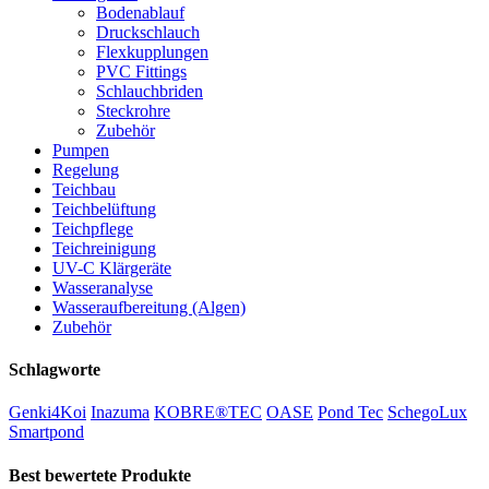
Bodenablauf
Druckschlauch
Flexkupplungen
PVC Fittings
Schlauchbriden
Steckrohre
Zubehör
Pumpen
Regelung
Teichbau
Teichbelüftung
Teichpflege
Teichreinigung
UV-C Klärgeräte
Wasseranalyse
Wasseraufbereitung (Algen)
Zubehör
Schlagworte
Genki4Koi
Inazuma
KOBRE®TEC
OASE
Pond Tec
SchegoLux
Smartpond
Best bewertete Produkte