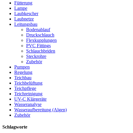
Fütterung
Lampe
Laubkescher
Laubnetze
Leitungsbau
Bodenablauf
Druckschlauch
Flexkupplungen
PVC Fittings
Schlauchbriden
Steckrohre
Zubehör
Pumpen
Regelung
Teichbau
Teichbelüftung
Teichpflege
Teichreinigung
UV-C Klärgeräte
Wasseranalyse
Wasseraufbereitung (Algen)
Zubehör
Schlagworte