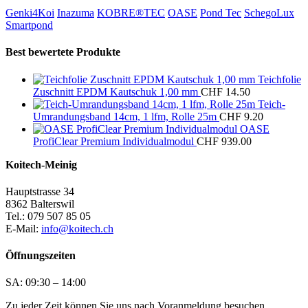
Genki4Koi
Inazuma
KOBRE®TEC
OASE
Pond Tec
SchegoLux
Smartpond
Best bewertete Produkte
Teichfolie
Zuschnitt EPDM Kautschuk 1,00 mm
CHF
14.50
Teich-
Umrandungsband 14cm, 1 lfm, Rolle 25m
CHF
9.20
OASE
ProfiClear Premium Individualmodul
CHF
939.00
Koitech-Meinig
Hauptstrasse 34
8362 Balterswil
Tel.: 079 507 85 05
E-Mail:
info@koitech.ch
Öffnungszeiten
SA: 09:30 – 14:00
Zu jeder Zeit können Sie uns nach Voranmeldung besuchen.