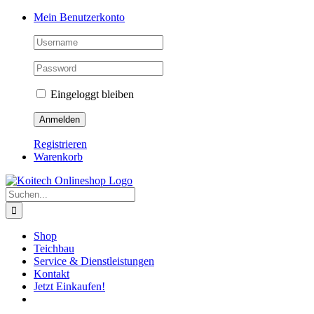
Skip
Mein Benutzerkonto
to
content
Eingeloggt bleiben
Registrieren
Warenkorb
Suche
nach:
Shop
Teichbau
Service & Dienstleistungen
Kontakt
Jetzt Einkaufen!