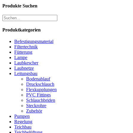
Produkte Suchen
Produktkategorien
Befestigungsmaterial
Filtertechnik
Fütterung
Lampe
Laubkescher
Laubnetze
Leitungsbau
Bodenablauf
Druckschlauch
Flexkupplungen
PVC Fittings
Schlauchbriden
Steckrohre
Zubehör
Pumpen
Regelung
Teichbau
Teichbelüftung