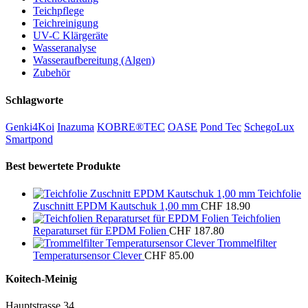
Teichpflege
Teichreinigung
UV-C Klärgeräte
Wasseranalyse
Wasseraufbereitung (Algen)
Zubehör
Schlagworte
Genki4Koi
Inazuma
KOBRE®TEC
OASE
Pond Tec
SchegoLux
Smartpond
Best bewertete Produkte
Teichfolie
Zuschnitt EPDM Kautschuk 1,00 mm
CHF
18.90
Teichfolien
Reparaturset für EPDM Folien
CHF
187.80
Trommelfilter
Temperatursensor Clever
CHF
85.00
Koitech-Meinig
Hauptstrasse 34