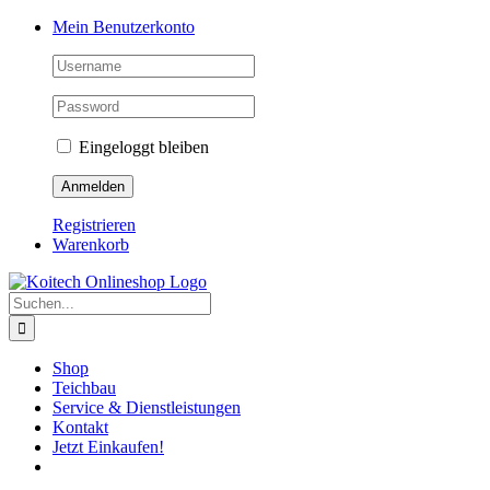
Skip
Mein Benutzerkonto
to
content
Eingeloggt bleiben
Registrieren
Warenkorb
Suche
nach:
Shop
Teichbau
Service & Dienstleistungen
Kontakt
Jetzt Einkaufen!