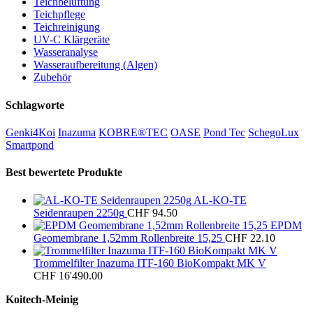
Teichbelüftung
Teichpflege
Teichreinigung
UV-C Klärgeräte
Wasseranalyse
Wasseraufbereitung (Algen)
Zubehör
Schlagworte
Genki4Koi
Inazuma
KOBRE®TEC
OASE
Pond Tec
SchegoLux
Smartpond
Best bewertete Produkte
AL-KO-TE
Seidenraupen 2250g
CHF
94.50
EPDM
Geomembrane 1,52mm Rollenbreite 15,25
CHF
22.10
Trommelfilter Inazuma ITF-160 BioKompakt MK V
CHF
16'490.00
Koitech-Meinig