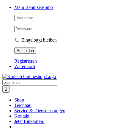
Skip
Mein Benutzerkonto
to
content
Eingeloggt bleiben
Registrieren
Warenkorb
Suche
nach:
Shop
Teichbau
Service & Dienstleistungen
Kontakt
Jetzt Einkaufen!