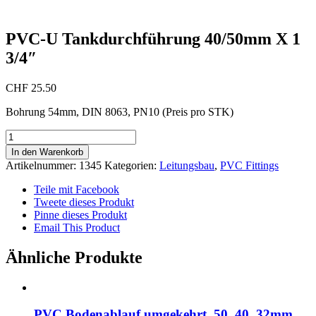
PVC-U Tankdurchführung 40/50mm X 1
3/4″
CHF
25.50
Bohrung 54mm, DIN 8063, PN10 (Preis pro STK)
PVC-
U
In den Warenkorb
Tankdurchführung
Artikelnummer:
1345
Kategorien:
Leitungsbau
,
PVC Fittings
40/50mm
X
Teile mit Facebook
1
Tweete dieses Produkt
3/4"
Pinne dieses Produkt
Menge
Email This Product
Ähnliche Produkte
PVC Bodenablauf umgekehrt, 50, 40, 32mm