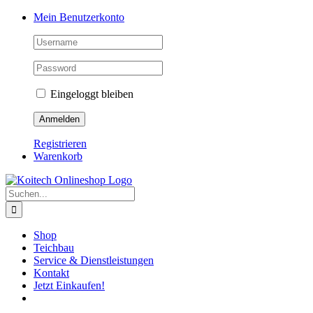
Skip
Mein Benutzerkonto
to
content
Eingeloggt bleiben
Registrieren
Warenkorb
Suche
nach:
Shop
Teichbau
Service & Dienstleistungen
Kontakt
Jetzt Einkaufen!