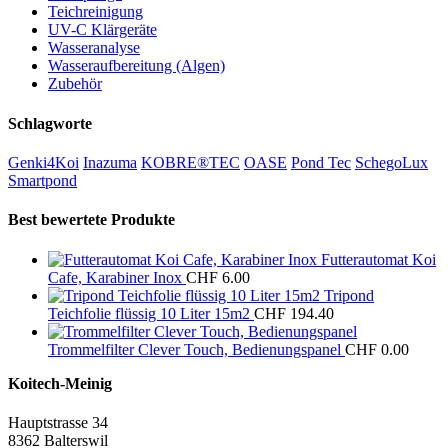
Teichreinigung
UV-C Klärgeräte
Wasseranalyse
Wasseraufbereitung (Algen)
Zubehör
Schlagworte
Genki4Koi
Inazuma
KOBRE®TEC
OASE
Pond Tec
SchegoLux
Smartpond
Best bewertete Produkte
Futterautomat Koi
Cafe, Karabiner Inox
CHF
6.00
Tripond
Teichfolie flüssig 10 Liter 15m2
CHF
194.40
Trommelfilter Clever Touch, Bedienungspanel
CHF
0.00
Koitech-Meinig
Hauptstrasse 34
8362 Balterswil