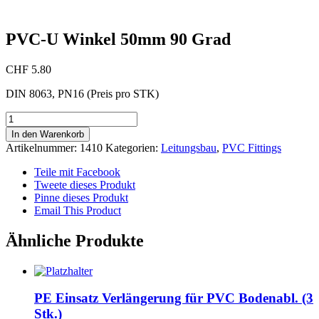
PVC-U Winkel 50mm 90 Grad
CHF
5.80
DIN 8063, PN16 (Preis pro STK)
PVC-
U
In den Warenkorb
Winkel
Artikelnummer:
1410
Kategorien:
Leitungsbau
,
PVC Fittings
50mm
90
Teile mit Facebook
Grad
Tweete dieses Produkt
Menge
Pinne dieses Produkt
Email This Product
Ähnliche Produkte
PE Einsatz Verlängerung für PVC Bodenabl. (3
Stk.)