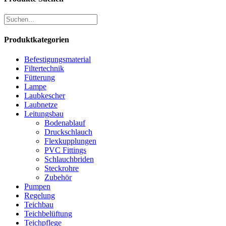
Produktkategorien
Befestigungsmaterial
Filtertechnik
Fütterung
Lampe
Laubkescher
Laubnetze
Leitungsbau
Bodenablauf
Druckschlauch
Flexkupplungen
PVC Fittings
Schlauchbriden
Steckrohre
Zubehör
Pumpen
Regelung
Teichbau
Teichbelüftung
Teichpflege