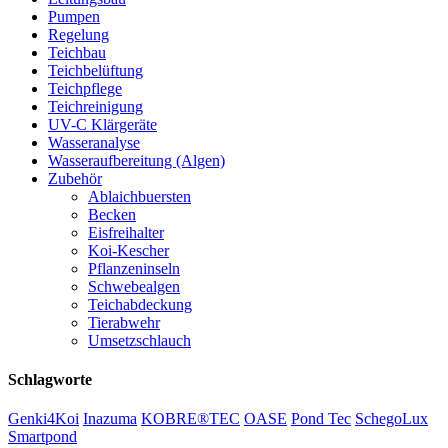
Pumpen
Regelung
Teichbau
Teichbelüftung
Teichpflege
Teichreinigung
UV-C Klärgeräte
Wasseranalyse
Wasseraufbereitung (Algen)
Zubehör
Ablaichbuersten
Becken
Eisfreihalter
Koi-Kescher
Pflanzeninseln
Schwebealgen
Teichabdeckung
Tierabwehr
Umsetzschlauch
Schlagworte
Genki4Koi
Inazuma
KOBRE®TEC
OASE
Pond Tec
SchegoLux
Smartpond