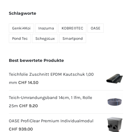
Schlagworte
Genki4Koi
Inazuma
KOBRE®TEC
OASE
Pond Tec
SchegoLux
Smartpond
Best bewertete Produkte
Teichfolie Zuschnitt EPDM Kautschuk 1,00
mm
CHF
14.50
Teich-Umrandungsband 14cm, 1 lfm, Rolle
25m
CHF
9.20
OASE ProfiClear Premium Individualmodul
CHF
939.00