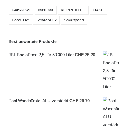
Genki4Koi
Inazuma
KOBRE®TEC
OASE
Pond Tec
SchegoLux
Smartpond
Best bewertete Produkte
JBL BactoPond 2,5l für 50'000 Liter
CHF
75.20
Pool Wandbürste, ALU verstärkt
CHF
29.70