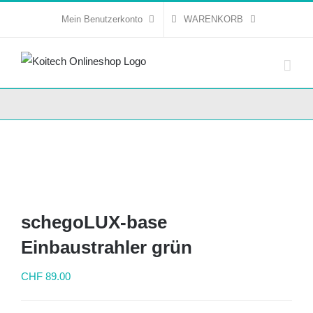
Skip
Mein Benutzerkonto
WARENKORB
to
content
schegoLUX-base
Einbaustrahler grün
CHF
89.00