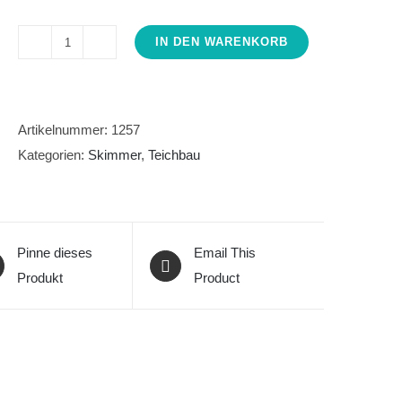
IN DEN WARENKORB
Skimmer
Wandeinbau,
sehr
grosser
Artikelnummer:
1257
Korb
Kategorien:
Skimmer
,
Teichbau
Menge
Pinne dieses
Email This
Produkt
Product