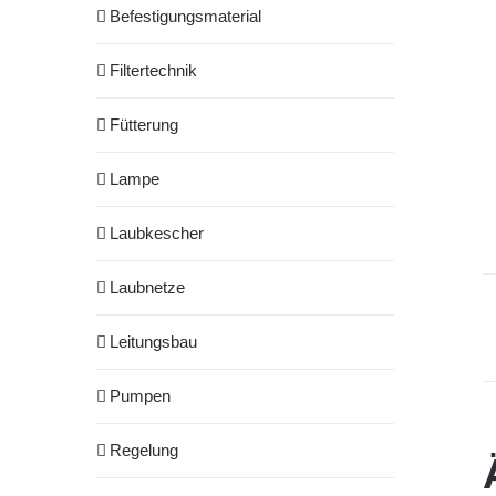
Befestigungsmaterial
Filtertechnik
Fütterung
Lampe
Laubkescher
Laubnetze
Leitungsbau
Pumpen
Regelung