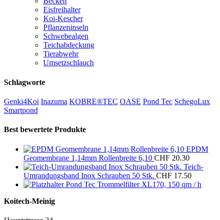
Becken
Eisfreihalter
Koi-Kescher
Pflanzeninseln
Schwebealgen
Teichabdeckung
Tierabwehr
Umsetzschlauch
Schlagworte
Genki4Koi
Inazuma
KOBRE®TEC
OASE
Pond Tec
SchegoLux
Smartpond
Best bewertete Produkte
EPDM
Geomembrane 1,14mm Rollenbreite 6,10
CHF
20.30
Teich-
Umrandungsband Inox Schrauben 50 Stk.
CHF
17.50
Pond Tec Trommelfilter XL170, 150 qm / h
Koitech-Meinig