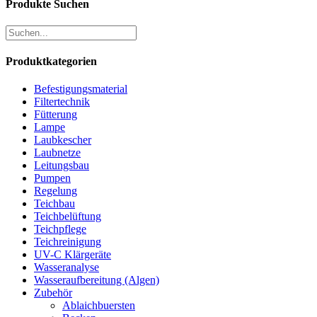
Produkte Suchen
Produktkategorien
Befestigungsmaterial
Filtertechnik
Fütterung
Lampe
Laubkescher
Laubnetze
Leitungsbau
Pumpen
Regelung
Teichbau
Teichbelüftung
Teichpflege
Teichreinigung
UV-C Klärgeräte
Wasseranalyse
Wasseraufbereitung (Algen)
Zubehör
Ablaichbuersten