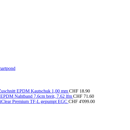
artpond
 Zuschnitt EPDM Kautschuk 1,00 mm
CHF
18.90
e EPDM Nahtband 7.6cm breit, 7.62 lfm
CHF
71.60
iClear Premium TF-L gepumpt EGC
CHF
4'099.00