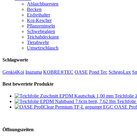
Ablaichbuersten
Becken
Eisfreihalter
Koi-Kescher
Pflanzeninseln
Schwebealgen
Teichabdeckung
Tierabwehr
Umsetzschlauch
Schlagworte
Genki4Koi
Inazuma
KOBRE®TEC
OASE
Pond Tec
SchegoLux
Sm
Best bewertete Produkte
Teichfolie
Teichfoli
OASE Prof
Öffnungszeiten