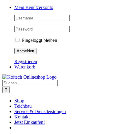
Skip
Mein Benutzerkonto
to
content
Eingeloggt bleiben
Registrieren
Warenkorb
Suche
nach:
Shop
Teichbau
Service & Dienstleistungen
Kontakt
Jetzt Einkaufen!