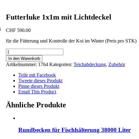
Futterluke 1x1m mit Lichtdeckel
5
CHF
590.00
für die Fütterung und Kontrolle der Koi im Winter (Preis pro STK)
Futterluke
1x1m
In den Warenkorb
mit
Artikelnummer:
1764
Kategorien:
Teichabdeckung
,
Zubehör
Lichtdeckel
Menge
Teile mit Facebook
Tweete dieses Produkt
Pinne dieses Produkt
Email This Product
Ähnliche Produkte
Rundbecken für Fischhälterung 38000 Liter