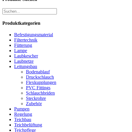
Produktkategorien
Befestigungsmaterial
Filtertechnik
Fütterung
Lampe
Laubkescher
Laubnetze
Leitungsbau
Bodenablauf
Druckschlauch
Flexkupplungen
PVC Fittings
Schlauchbriden
Steckrohre
Zubehör
Pumpen
Regelung
Teichbau
Teichbelüftung
Teichpflege