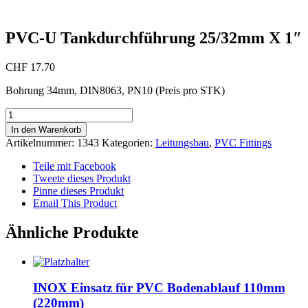
PVC-U Tankdurchführung 25/32mm X 1″
CHF
17.70
Bohrung 34mm, DIN8063, PN10 (Preis pro STK)
PVC-
U
In den Warenkorb
Tankdurchführung
Artikelnummer:
1343
Kategorien:
Leitungsbau
,
PVC Fittings
25/32mm
X
Teile mit Facebook
1"
Tweete dieses Produkt
Menge
Pinne dieses Produkt
Email This Product
Ähnliche Produkte
INOX Einsatz für PVC Bodenablauf 110mm
(220mm)