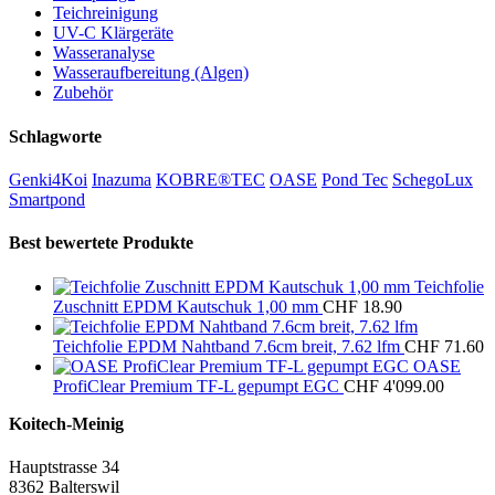
Teichreinigung
UV-C Klärgeräte
Wasseranalyse
Wasseraufbereitung (Algen)
Zubehör
Schlagworte
Genki4Koi
Inazuma
KOBRE®TEC
OASE
Pond Tec
SchegoLux
Smartpond
Best bewertete Produkte
Teichfolie
Zuschnitt EPDM Kautschuk 1,00 mm
CHF
18.90
Teichfolie EPDM Nahtband 7.6cm breit, 7.62 lfm
CHF
71.60
OASE
ProfiClear Premium TF-L gepumpt EGC
CHF
4'099.00
Koitech-Meinig
Hauptstrasse 34
8362 Balterswil