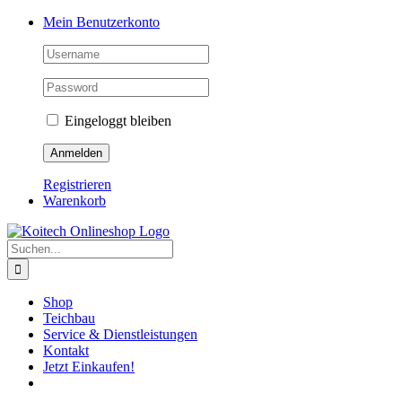
Skip
Mein Benutzerkonto
to
content
Eingeloggt bleiben
Registrieren
Warenkorb
Suche
nach:
Shop
Teichbau
Service & Dienstleistungen
Kontakt
Jetzt Einkaufen!