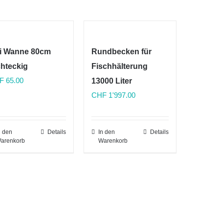
i Wanne 80cm
Rundbecken für
chteckig
Fischhälterung
F
65.00
13000 Liter
CHF
1'997.00
n den
Details
In den
Details
arenkorb
Warenkorb