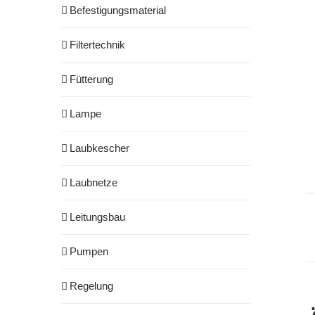
Befestigungsmaterial
Filtertechnik
Fütterung
Lampe
Laubkescher
Laubnetze
Leitungsbau
Pumpen
Regelung