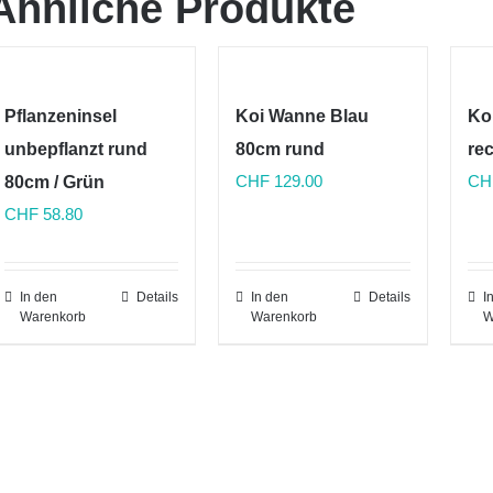
Ähnliche Produkte
Pflanzeninsel
Koi Wanne Blau
Ko
unbepflanzt rund
80cm rund
re
CHF
129.00
CH
80cm / Grün
CHF
58.80
In den
Details
In den
Details
I
Warenkorb
Warenkorb
W