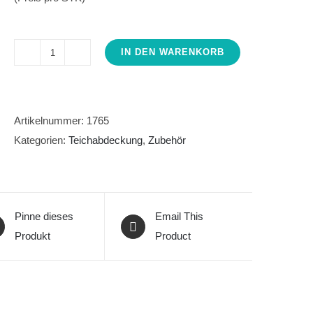
IN DEN WARENKORB
Futterluke
1x1m
mit
Lichtdeckel,
Artikelnummer:
1765
Bausatz
Kategorien:
Teichabdeckung
,
Zubehör
Menge
Pinne dieses
Email This
Produkt
Product