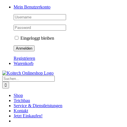
Skip
Mein Benutzerkonto
to
content
Eingeloggt bleiben
Registrieren
Warenkorb
Suche
nach:
Shop
Teichbau
Service & Dienstleistungen
Kontakt
Jetzt Einkaufen!