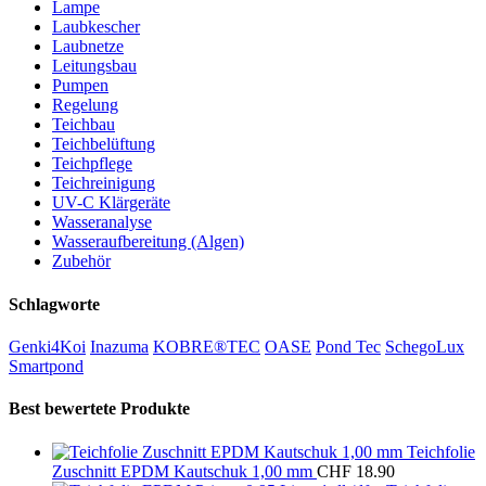
Lampe
Laubkescher
Laubnetze
Leitungsbau
Pumpen
Regelung
Teichbau
Teichbelüftung
Teichpflege
Teichreinigung
UV-C Klärgeräte
Wasseranalyse
Wasseraufbereitung (Algen)
Zubehör
Schlagworte
Genki4Koi
Inazuma
KOBRE®TEC
OASE
Pond Tec
SchegoLux
Smartpond
Best bewertete Produkte
Teichfolie
Zuschnitt EPDM Kautschuk 1,00 mm
CHF
18.90